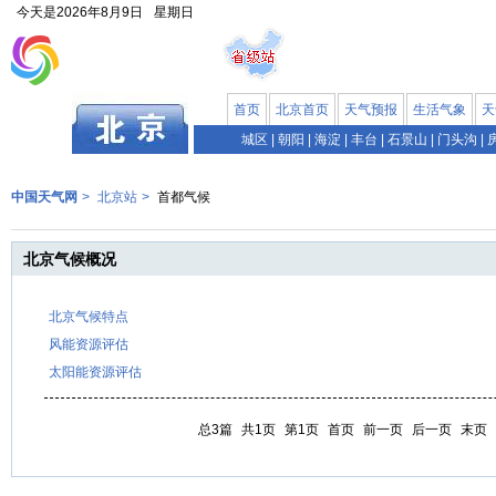
今天是
2026年8月9日
星期日
首页
北京首页
天气预报
生活气象
天
城区
|
朝阳
|
海淀
|
丰台
|
石景山
|
门头沟
|
中国天气网
>
北京站
>
首都气候
北京气候概况
北京气候特点
风能资源评估
太阳能资源评估
总3篇
共1页
第1页
首页
前一页
后一页
末页