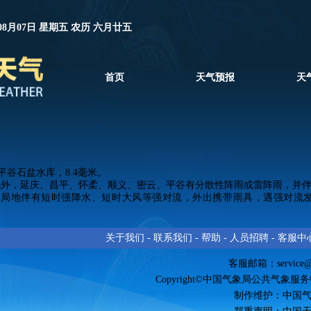
08月07日 星期五 农历 六月廿五
首页
天气预报
天
谷石盆水库，8.4毫米。
外，延庆、昌平、怀柔、顺义、密云、平谷有分散性阵雨或雷阵雨，并伴
局地伴有短时强降水、短时大风等强对流，外出携带雨具，遇强对流发
关于我们
-
联系我们
-
帮助
-
人员招聘
-
客服中
客服邮箱：
service
Copyright©中国气象局公共气象服务中心 
制作维护：中国