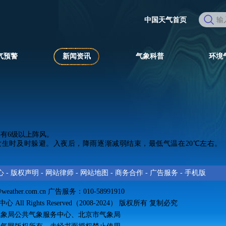
中国天气首页
气预警
新闻资讯
气象科普
环境
有6级以上阵风。
生时及时躲避。入夜后，降雨逐渐减弱结束，最低气温在20℃左右。
心
-
版权声明
-
网站律师
-
网站地图
-
商务合作
-
广告服务
-
手机版
@weather.com.cn
广告服务：010-58991910
All Rights Reserved（2008-2024） 版权所有 复制必究
气象局公共气象服务中心、北京市气象局