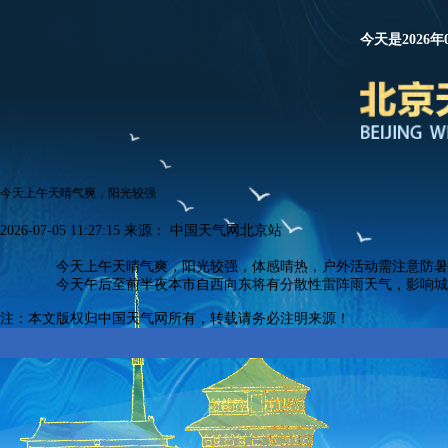
今天是2026年
今天上午天晴气爽，阳光较强
2026-07-05 11:27:15
来源：
中国天气网北京站
今天上午天晴气爽，阳光较强，体感晴热，户外活动需注意防暑
今天午后至前半夜本市自西向东将有分散性雷阵雨天气，影响城
注：本文版权归中国天气网所有，转载请务必注明来源！