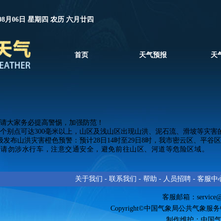
08月06日 星期四 农历 六月廿四
首页
天气预报
天
，请大家务必提高警惕，加强防范！
米以上，个别点可达300毫米以上，山区及浅山区出现山洪、泥石流、滑坡等
分升级发布山洪灾害橙色预警：预计28日14时至29日8时，我市密云区
，请勿涉水行车，注意交通安全，避免前往山区、河道等危险区域。
关于我们
-
联系我们
-
帮助
-
人员招聘
-
客服中
客服邮箱：
service
Copyright©中国气象局公共气象服务中心 
制作维护：中国