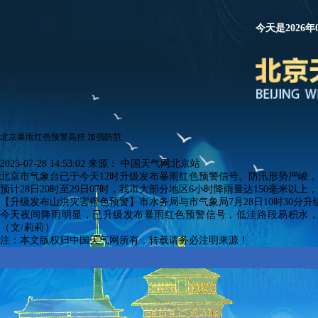
今天是2026年
北京暴雨红色预警高挂 加强防范
2025-07-28 14:53:02
来源：
中国天气网北京站
北京市气象台已于今天12时升级发布暴雨红色预警信号。防汛形势严峻
预计28日20时至29日07时，我市大部分地区6小时降雨量达150毫
【升级发布山洪灾害橙色预警】市水务局与市气象局7月28日10时30
今天夜间降雨明显，已升级发布暴雨红色预警信号，
低洼路段易积水
（文/莉莉）
注：本文版权归中国天气网所有，转载请务必注明来源！