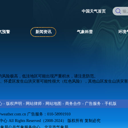
中国天气首页
气预警
新闻资讯
气象科普
环境
灾害的风险极高，低洼地区可能出现严重积水，请注意防范。
、平谷区、怀柔区发生山洪灾害可能性很大（红色风险），其他山区发生山
心
-
版权声明
-
网站律师
-
网站地图
-
商务合作
-
广告服务
-
手机版
@weather.com.cn
广告服务：010-58991910
All Rights Reserved（2008-2024） 版权所有 复制必究
气象局公共气象服务中心、北京市气象局