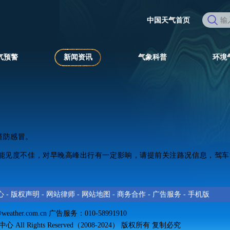
中国天气首页
气预警
新闻资讯
气象科普
环境
谨防感冒。
，能见度不佳，对早晚高峰出行有一定影响，请提前关注路况信息，驾
心
-
版权声明
-
网站律师
-
网站地图
-
商务合作
-
广告服务
-
手机版
@weather.com.cn
广告服务：010-58991910
All Rights Reserved（2008-2024） 版权所有 复制必究