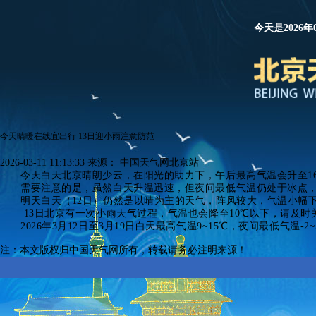
今天是2026年
今天晴暖在线宜出行 13日迎小雨注意防范
2026-03-11 11:13:33
来源：
中国天气网北京站
今天白天北京晴朗少云，在阳光的助力下，午后最高气温会升至1
需要注意的是，虽然白天升温迅速，但
夜间最低气温仍处于冰点
明天白天（12日）仍然是以晴为主的天气，阵风较大，气温小幅
13日北京有一次小雨天气过程，气温也会降至10℃以下，请及
2026年
3月12日至3月19日白天最高气温9~15℃，夜间最低气温-2~
注：本文版权归中国天气网所有，转载请务必注明来源！