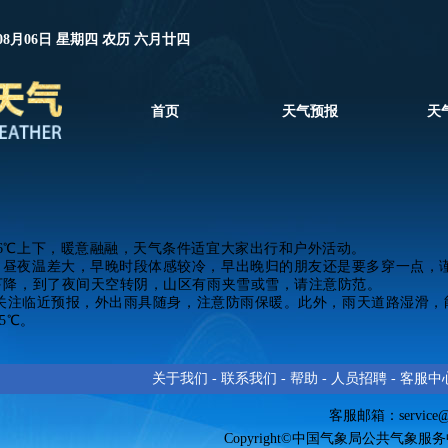
08月06日 星期四 农历 六月廿四
首页
天气预报
天
6℃上下，暖意融融，天气条件适宜大家出行和户外活动。
，昼夜温差大，早晚时段体感较冷，早出晚归的朋友还是要多穿一点，
下降，到了夜间天空转阴，
山区有雨夹雪或雪
，请注意防范。
时关注临近预报，外出雨具随身，注意防雨保暖。此外，雨天道路湿滑
5℃。
关于我们
-
联系我们
-
帮助
-
人员招聘
-
客服中
客服邮箱：
service
Copyright©中国气象局公共气象服务中心 