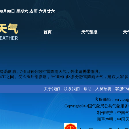
08月08日 星期六 农历 六月廿六
首页
天气预报
天
冷涡影响，7~8日有分散性雷阵雨天气，外出请携带雨具。
4℃之间。
受冷涡后部影响，9~10日山区多分散雷阵雨天气，
建议大家多
关于我们
-
联系我们
-
帮助
-
人员招聘
-
客服中
客服邮箱：
service
Copyright©中国气象局公共气象服务中心 
制作维护：中国
郑重声明：中国