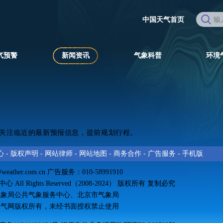
中国天气首页
气预警
新闻资讯
气象科普
环境
关注临近的最新预报信息，提前规划行程。
心
-
版权声明
-
网站律师
-
网站地图
-
商务合作
-
广告服务
-
手机版
@weather.com.cn
广告服务：010-58991910
All Rights Reserved（2008-2024） 版权所有 复制必究
气象局公共气象服务中心、北京市气象局
天气网
版权所有
，未经书面授权禁止使用