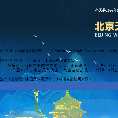
今天是2026年
明后两天仍有阵雨或雷阵雨天气，正值高考期间，考生和家长朋友们出行请注意防风
2026-06-08 13:11:21
来源：
中国天气网北京站
明后两天仍有阵雨或雷阵雨天气，
正值高考期间，
考生和家
11日至16日以多云天气为主，气温波动起伏，12日和14
注：本文版权归中国天气网所有，转载请务必注明来源！