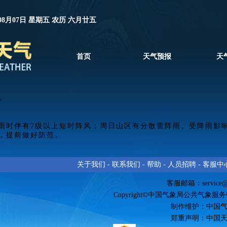
08月07日 星期五 农历 六月廿五
首页
天气预报
天
风
雨时伴有7级以上短时阵风；
周日山区有分散雷阵雨。
受降雨影
，提前做好防范。
关于我们
-
联系我们
-
帮助
-
人员招聘
-
客服中
客服邮箱：
service
Copyright©中国气象局公共气象服务中心 
制作维护：中国
郑重声明：中国