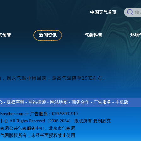
中国天气首页
气预警
新闻资讯
气象科普
环境
响，周六气温小幅回落，最高气温降至25℃左右。
心
-
版权声明
-
网站律师
-
网站地图
-
商务合作
-
广告服务
-
手机版
@weather.com.cn
广告服务：010-58991910
All Rights Reserved（2008-2024） 版权所有 复制必究
气象局公共气象服务中心、北京市气象局
天气网
版权所有
，未经书面授权禁止使用