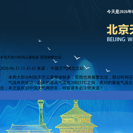
今天是2026年
本周大部分时间云量较多 雷雨频繁出没
2026-06-15 11:45:43
来源：
中国天气网北京站
本周大部分时间天空云量整体较多，雷雨也将频繁出没，部分时间还
气温有所波动，白天的最高气温在28到33℃之间，夜间的最低气温在
注：本文版权归中国天气网所有，转载请务必注明来源！