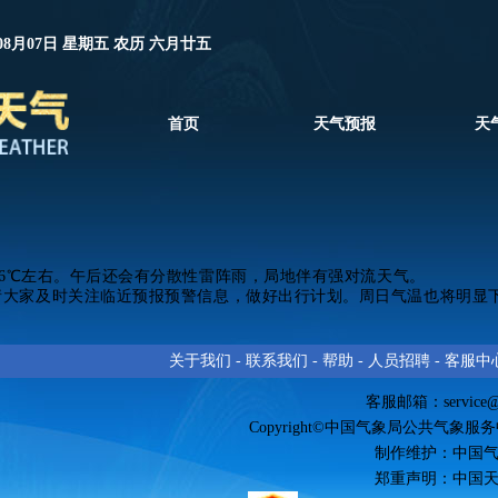
08月07日 星期五 农历 六月廿五
首页
天气预报
天
36℃左右。午后还会有分散性雷阵雨，局地伴有强对流天气。
请大家及时关注临近预报预警信息，做好出行计划。周日
气温也将明显
关于我们
-
联系我们
-
帮助
-
人员招聘
-
客服中
客服邮箱：
service
Copyright©中国气象局公共气象服务中心 
制作维护：中国
郑重声明：中国