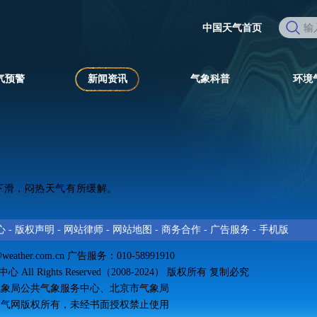
中国天气首页
气预警
新闻资讯
气象科普
环境
下滑，闷热天气有所缓解。
心
-
版权声明
-
网站律师
-
网站地图
-
商务合作
-
广告服务
-
手机版
@weather.com.cn
广告服务：010-58991910
All Rights Reserved（2008-2024） 版权所有 复制必究
气象局公共气象服务中心、北京市气象局
天气网
版权所有
，未经书面授权禁止使用