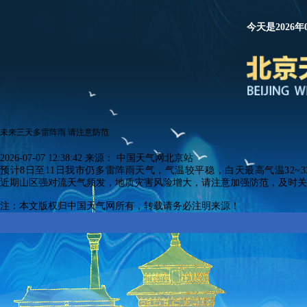
今天是2026年
未来三天多雷阵雨 请注意防范
2026-07-07 12:38:42
来源：
中国天气网北京站
预计8日至11日我市仍多雷阵雨天气，气温较平稳，白天最高气温32
近期山区强对流天气频发，地质灾害风险增大，请注意加强防范，及时关
注：本文版权归中国天气网所有，转载请务必注明来源！