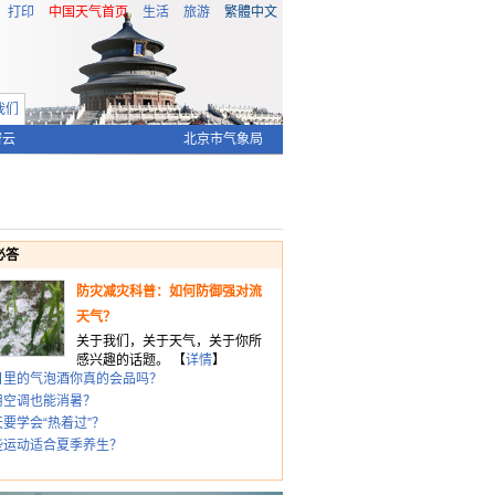
打印
中国天气首页
生活
旅游
繁體中文
我们
密云
北京市气象局
必答
防灾减灾科普：如何防御强对流
天气？
关于我们，关于天气，关于你所
感兴趣的话题。 【
详情
】
日里的气泡酒你真的会品吗？
用空调也能消暑？
天要学会“热着过”？
些运动适合夏季养生？