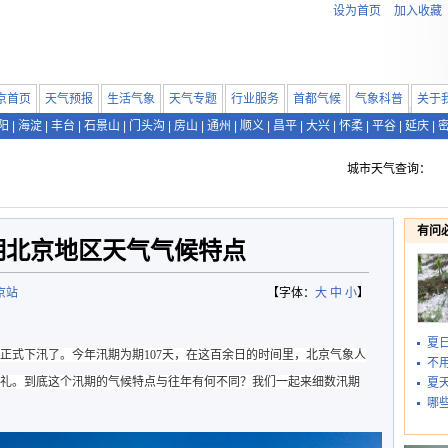
设为首页
加入收藏
京首页
天气预报
生活气象
天气专题
行业服务
首都气候
气象科普
关于
阳
|
海淀
|
丰台
|
石景山
|
门头沟
|
房山
|
通州
|
顺义
|
昌平
|
大兴
|
怀柔
|
平谷
|
延庆
|
城市天气查询：
有问
汛期北京地区天气气候特点
京站
【字体：
大
中
小
】
夏
京市正式下汛了。今年汛期为期107天，在这百余日的时间里，北京气象人
不
兵典礼。到底这个汛期的气候特点与往年有何不同？我们一起来细数汛期
夏
哪