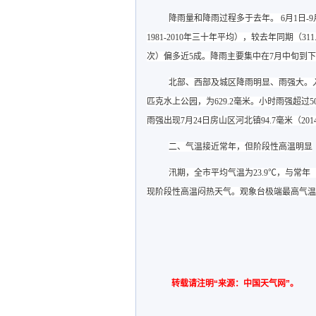
降雨量和降雨过程多于去年
。
6月1日-
1981-2010年三十年平均），较去年同期（3
次）偏多近5成。降雨主要集中在7月中旬到
北部、西部及城区降雨明显、雨强大。
匹克水上公园，为629.2毫米。小时雨强超
雨强出现7月24日房山区河北镇94.7毫米（20
二、
气温接近常年，但阶段性高温明显
汛期，全市平均气温为23.9℃，与常年（23
现阶段性高温闷热天气。观象台极端最高气温为3
转载请注明“来源：中国天气网”。