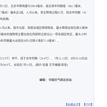
9月15日，北京市降雨量为399.8毫米，接近常年同期值（402.3毫米，
11.7毫米）偏多近3成。入汛以来，发生降雨过程67次，较去年同期（45
下旬前期。
入汛以来，我市北部、西部及城区降雨明显，最大降雨出现在顺义奥林
过50毫米的强降雨主要出现在西部和北部沿山一带及城区附近，最大小时
14年同期最大出现在9月1日顺义南彩71.8毫米）。
.9℃）持平，低于去年同期（24.6℃）。7月12-13日、8月10-16日出
8.9℃，出现在7月13日。
(图片/百度 文字编辑/
思思
)
编辑： 中国天气网北京站
【
收藏此页
】 【
打印
】